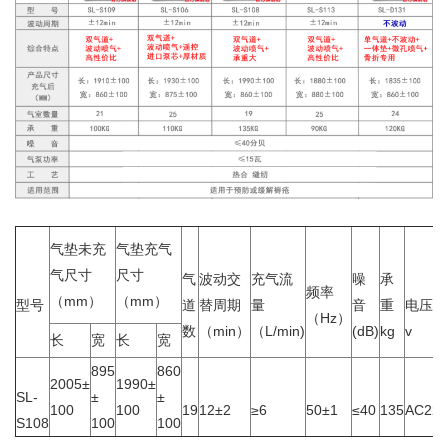
气垫未充
气垫充气
气尺寸
尺寸
气
波动交
充气流
噪
承
频率
（mm）
（mm）
型号
道
替周期
量
音
重
电压
（Hz）
数
（min）
（L/min)
(dB)
kg
v
长
宽
长
宽
895
860
2005±
1990±
SL-
±
±
100
100
19
12±2
≥6
50±1
≤40
135
AC220
S108
100
100