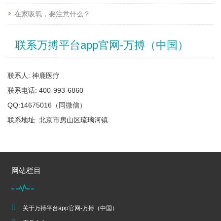
在家吸氧，要注意什么？
联系万搏平台app官网-万搏（中国）
联系人: 神鹿医疗
联系电话: 400-993-6860
QQ:14675016（同微信）
联系地址: 北京市房山区琉璃河镇
网站栏目
关于万搏平台app官网-万搏（中国）