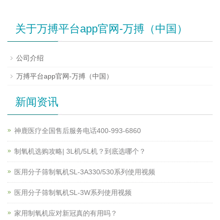
关于万搏平台app官网-万搏（中国）
公司介绍
万搏平台app官网-万搏（中国）
新闻资讯
神鹿医疗全国售后服务电话400-993-6860
制氧机选购攻略| 3L机/5L机？到底选哪个？
医用分子筛制氧机SL-3A330/530系列使用视频
医用分子筛制氧机SL-3W系列使用视频
家用制氧机应对新冠真的有用吗？