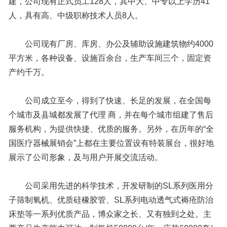
建，公司现有正式员工128人，其中大、中专以上学历41
人，具有高、中级职称技术人员8人。
公司现有厂房、库房、办公及辅助设施建筑物约4000
平方米，各种设备、设施百余台，生产车间三个，固定资
产约千万。
公司成立至今，得到了快速、长足的发展，在全国每
个城市及县城都发展了代理 商，并在每个城市组建了售后
服务机构，为提供快捷、优质的服务。另外，在历年的“全
国医疗器械展销会”上都在主要位置设有特装展台，很好地
展示了公司形象，及与用户开展交流活动。
公司采用先进的科学技术，开发研制的SL系列医用分
子筛制氧机、优质硅橡胶管、SL系列电动透气式褥疮防治
床垫等一系列优质产品，博众家之长、又有独到之处。主